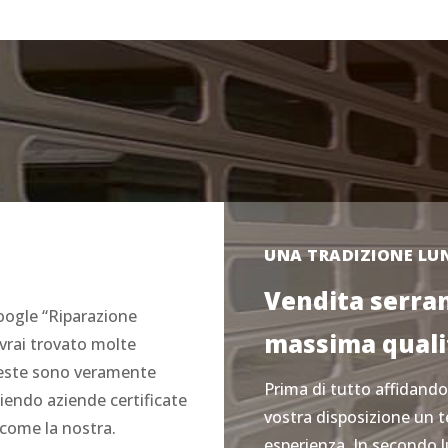
UNA TRADIZIONE LUN
Vendita serran
oogle “Riparazione
massima qualit
avrai trovato molte
ueste sono veramente
Prima di tutto affidando
gliendo aziende certificate
vostra disposizione un t
 come la nostra.
esperienza. In secondo l