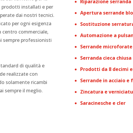
Riparazione serranda
 prodotti installati e per
Apertura serrande blo
erate dai nostri tecnici.
icato per ogni esigenza
Sostituzione serratur
un centro commerciale,
Automazione a pulsa
i sempre professionisti
Serrande microforate 
Serranda cieca chiusa
standard di qualità e
Prodotti da 8 decimi e
de realizzate con
Serrande in acciaio e 
ando solamente ricambi
rai sempre il meglio.
Zincatura e verniciat
Saracinesche e cler