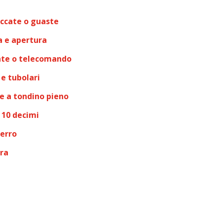
ccate o guaste
a e apertura
nte o telecomando
e tubolari
 e a tondino pieno
 10 decimi
ferro
ura