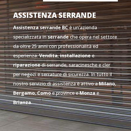
ASSISTENZA SERRANDE
Assistenza serrande
BC
è un’azienda
specializzata in
serrande
che opera nel settore
da oltre 25 anni con professionalità ed
esperienza.
Vendita
,
installazione
e
riparazione
di serrande, saracinesche e cler
per negozi e serrature di sicurezza. In tutto il
nostro servizio di assistenza è attivo a
Milano
,
Bergamo
,
Como
e province e
Monza
e
Brianza
.