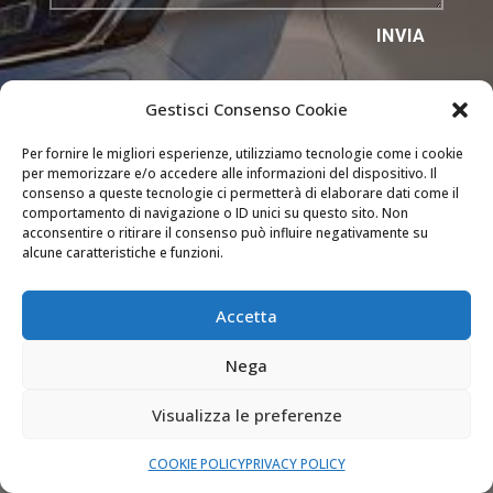
INVIA

DOVE OPERIAMO
Gestisci Consenso Cookie
Siamo attivi a Milano, Como, Bergamo (e nei
Per fornire le migliori esperienze, utilizziamo tecnologie come i cookie
per memorizzare e/o accedere alle informazioni del dispositivo. Il
comuni delle loro province) e Monza e Brianza.
consenso a queste tecnologie ci permetterà di elaborare dati come il
comportamento di navigazione o ID unici su questo sito. Non
acconsentire o ritirare il consenso può influire negativamente su

SEMPRE APERTI
alcune caratteristiche e funzioni.
Il nostro servizio di assistenza è attivo 24 ore
su 24 tutti i giorni dell’anno.
Accetta
Nega

PREVENTIVI GRATUITI
Visualizza le preferenze
Richiedi un preventivo dettagliato senza
nessun impegno.
COOKIE POLICY
PRIVACY POLICY