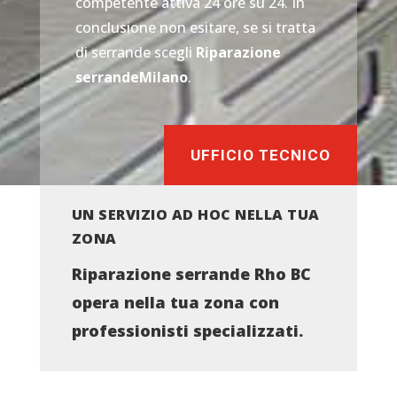
competente attiva 24 ore su 24. In
conclusione non esitare, se si tratta
di serrande scegli
Riparazione
serrandeMilano
.
UFFICIO TECNICO
UN SERVIZIO AD HOC NELLA TUA
ZONA
Riparazione serrande Rho BC
opera nella tua zona con
professionisti specializzati.