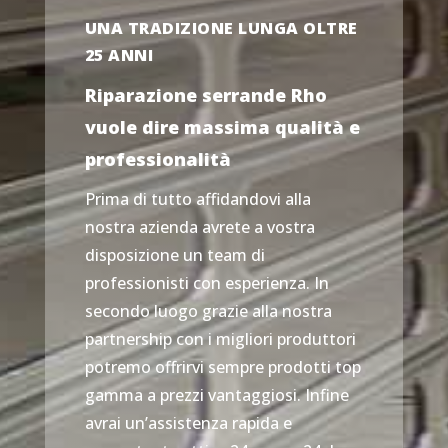
UNA TRADIZIONE LUNGA OLTRE
25 ANNI
Riparazione serrande Rho
vuole dire massima qualità e
professionalità
Prima di tutto affidandovi alla
nostra azienda avrete a vostra
disposizione un team di
professionisti con esperienza. In
secondo luogo grazie alla nostra
partnership con i migliori produttori
potremo offrirvi sempre prodotti top
gamma a prezzi vantaggiosi. Infine
avrai un’assistenza rapida e