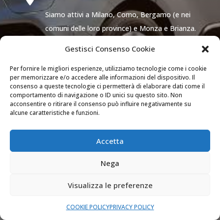
Siamo attivi a Milano, Como, Bergamo (e nei
comuni delle loro province) e Monza e Brianza.
Gestisci Consenso Cookie

SEMPRE APERTI
Per fornire le migliori esperienze, utilizziamo tecnologie come i cookie
Il nostro servizio di assistenza è attivo 24 ore
per memorizzare e/o accedere alle informazioni del dispositivo. Il
consenso a queste tecnologie ci permetterà di elaborare dati come il
su 24 tutti i giorni dell’anno.
comportamento di navigazione o ID unici su questo sito. Non
acconsentire o ritirare il consenso può influire negativamente su
alcune caratteristiche e funzioni.

PREVENTIVI GRATUITI
Richiedi un preventivo dettagliato senza
Accetta
nessun impegno.
Nega
Visualizza le preferenze
COOKIE POLICY
PRIVACY POLICY