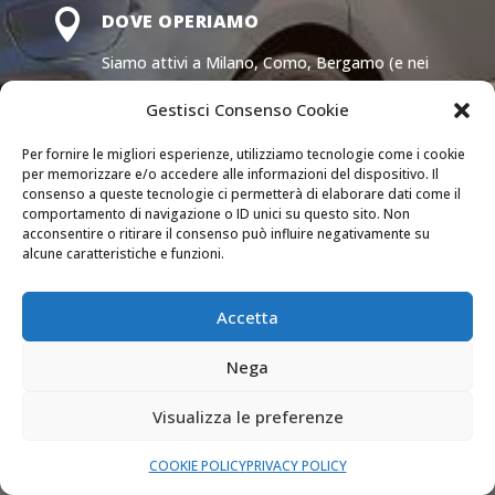

DOVE OPERIAMO
Siamo attivi a Milano, Como, Bergamo (e nei
comuni delle loro province) e Monza e Brianza.
Gestisci Consenso Cookie

Per fornire le migliori esperienze, utilizziamo tecnologie come i cookie
SEMPRE APERTI
per memorizzare e/o accedere alle informazioni del dispositivo. Il
consenso a queste tecnologie ci permetterà di elaborare dati come il
Il nostro servizio di assistenza è attivo 24 ore
comportamento di navigazione o ID unici su questo sito. Non
su 24 tutti i giorni dell’anno.
acconsentire o ritirare il consenso può influire negativamente su
alcune caratteristiche e funzioni.

PREVENTIVI GRATUITI
Accetta
Richiedi un preventivo dettagliato senza
nessun impegno.
Nega
Visualizza le preferenze
COOKIE POLICY
PRIVACY POLICY