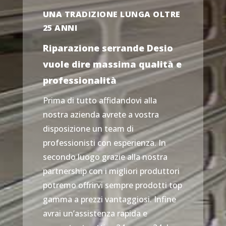
UNA TRADIZIONE LUNGA OLTRE
25 ANNI
Riparazione serrande Desio
vuole dire massima qualità e
professionalità
Prima di tutto affidandovi alla
nostra azienda avrete a vostra
disposizione un team di
professionisti con esperienza. In
secondo luogo grazie alla nostra
partnership con i migliori produttori
potremo offrirvi sempre prodotti top
gamma a prezzi vantaggiosi. Infine
avrai un’assistenza rapida e