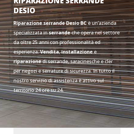
RIPARAZIONE SERRANDE
DESIO
Riparazione serrande Desio
BC
è un’azienda
specializzata in
serrande
che opera nel settore
da oltre 25 anni con professionalità ed
esperienza.
Vendita
,
installazione
e
riparazione
di serrande, saracinesche e cler
per negozi e serrature di sicurezza. In tutto il
nostro servizio di assistenza è attivo sul
territorio 24 ore su 24.