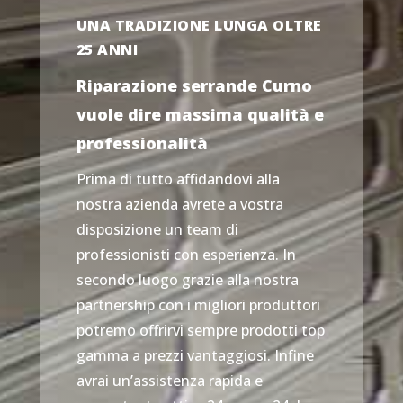
UNA TRADIZIONE LUNGA OLTRE
25 ANNI
Riparazione serrande Curno
vuole dire massima qualità e
professionalità
Prima di tutto affidandovi alla
nostra azienda avrete a vostra
disposizione un team di
professionisti con esperienza. In
secondo luogo grazie alla nostra
partnership con i migliori produttori
potremo offrirvi sempre prodotti top
gamma a prezzi vantaggiosi. Infine
avrai un’assistenza rapida e