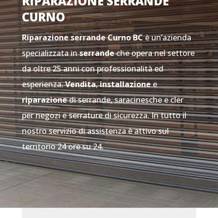
RIPARAZIONE SERRANDE
CURNO
Riparazione serrande Curno
BC
è un’azienda
specializzata in
serrande
che opera nel settore
da oltre 25 anni con professionalità ed
esperienza.
Vendita
,
installazione
e
riparazione
di serrande, saracinesche e cler
per negozi e serrature di sicurezza. In tutto il
nostro servizio di assistenza è attivo sul
territorio 24 ore su 24.