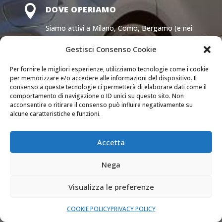

DOVE OPERIAMO
Siamo attivi a Milano, Como, Bergamo (e nei
comuni delle loro province) e Monza e Brianza.
Gestisci Consenso Cookie

Per fornire le migliori esperienze, utilizziamo tecnologie come i cookie
SEMPRE APERTI
per memorizzare e/o accedere alle informazioni del dispositivo. Il
consenso a queste tecnologie ci permetterà di elaborare dati come il
Il nostro servizio di assistenza è attivo 24 ore
comportamento di navigazione o ID unici su questo sito. Non
su 24 tutti i giorni dell’anno.
acconsentire o ritirare il consenso può influire negativamente su
alcune caratteristiche e funzioni.

PREVENTIVI GRATUITI
Accetta
Richiedi un preventivo dettagliato senza
nessun impegno.
Nega
Visualizza le preferenze
COOKIE POLICY
PRIVACY POLICY