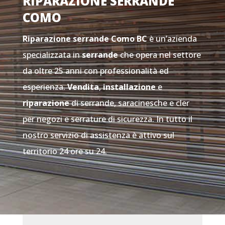
RIPARAZIONE SERRANDE
COMO
Riparazione serrande Como
BC
è un’azienda
specializzata in
serrande
che opera nel settore
da oltre 25 anni con professionalità ed
esperienza.
Vendita
,
installazione
e
riparazione
di serrande, saracinesche e cler
per negozi e serrature di sicurezza. In tutto il
nostro servizio di assistenza è attivo sul
territorio 24 ore su 24.