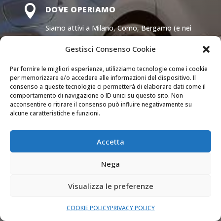

DOVE OPERIAMO
Siamo attivi a Milano, Como, Bergamo (e nei
comuni delle loro province) e Monza e Brianza.
Gestisci Consenso Cookie

Per fornire le migliori esperienze, utilizziamo tecnologie come i cookie
SEMPRE APERTI
per memorizzare e/o accedere alle informazioni del dispositivo. Il
consenso a queste tecnologie ci permetterà di elaborare dati come il
Il nostro servizio di assistenza è attivo 24 ore
comportamento di navigazione o ID unici su questo sito. Non
su 24 tutti i giorni dell’anno.
acconsentire o ritirare il consenso può influire negativamente su
alcune caratteristiche e funzioni.

PREVENTIVI GRATUITI
Accetta
Richiedi un preventivo dettagliato senza
nessun impegno.
Nega
Visualizza le preferenze
COOKIE POLICY
PRIVACY POLICY