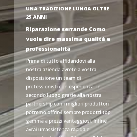
UNA TRADIZIONE LUNGA OLTRE
25 ANNI
Riparazione serrande Como
vuole dire massima qualità e
professionalità
Prima di tutto affidandovi alla
nostra azienda avrete a vostra
disposizione un team di
professionisti con esperienza. In
secondo luogo grazie alla nostra
partnership con i migliori produttori
potremo offrirvi sempre prodotti top
gamma a prezzi vantaggiosi. Infine
avrai un’assistenza rapida e