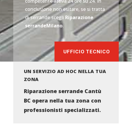
competente attiva 24 ore su 24. In
conclusione non esitare, se si tratta
di serrande scegli
Riparazione
serrandeMilano
.
UFFICIO TECNICO
UN SERVIZIO AD HOC NELLA TUA
ZONA
Riparazione serrande Cantù
BC opera nella tua zona con
professionisti specializzati.