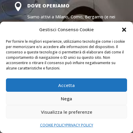

DOVE OPERIAMO
Siamo attivi a Milano, Como, Bergamo (e nei
comuni delle loro province) e Monza e Brianza.
Gestisci Consenso Cookie

Per fornire le migliori esperienze, utilizziamo tecnologie come i cookie
SEMPRE APERTI
per memorizzare e/o accedere alle informazioni del dispositivo. Il
consenso a queste tecnologie ci permetterà di elaborare dati come il
Il nostro servizio di assistenza è attivo 24 ore
comportamento di navigazione o ID unici su questo sito. Non
su 24 tutti i giorni dell’anno.
acconsentire o ritirare il consenso può influire negativamente su
alcune caratteristiche e funzioni.

PREVENTIVI GRATUITI
Accetta
Richiedi un preventivo dettagliato senza
nessun impegno.
Nega
Visualizza le preferenze
COOKIE POLICY
PRIVACY POLICY