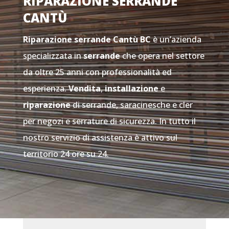
RIPARAZIONE SERRANDE
CANTÙ
Riparazione serrande Cantù
BC
è un’azienda
specializzata in
serrande
che opera nel settore
da oltre 25 anni con professionalità ed
esperienza.
Vendita
,
installazione
e
riparazione
di serrande, saracinesche e cler
per negozi e serrature di sicurezza. In tutto il
nostro servizio di assistenza è attivo sul
territorio 24 ore su 24.