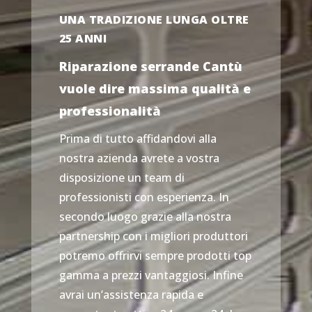
UNA TRADIZIONE LUNGA OLTRE
25 ANNI
Riparazione serrande Cantù
vuole dire massima qualità e
professionalità
Prima di tutto affidandovi alla
nostra azienda avrete a vostra
disposizione un team di
professionisti con esperienza. In
secondo luogo grazie alla nostra
partnership con i migliori produttori
potremo offrirvi sempre prodotti top
gamma a prezzi vantaggiosi. Infine
avrai un’assistenza rapida e