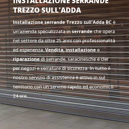
INSTALLAZIONE SERRANDE
TREZZO SULL'ADDA
Installazione serrande Trezzo sull'Adda
BC
è
un’azienda specializzata in
serrande
che opera
nel settore da oltre 25 anni con professionalità
ed esperienza.
Vendita
,
installazione
e
riparazione
di serrande, saracinesche e cler
per negozi e serrature di sicurezza. In tutto il
nostro servizio di assistenza è attivo in sul
territorio con un servizio rapido ed economico
24 ore.