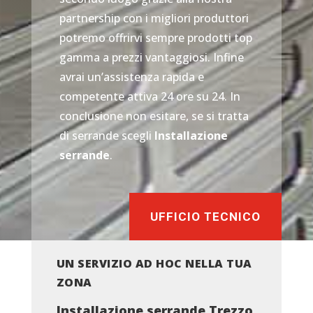
partnership con i migliori produttori
potremo offrirvi sempre prodotti top
gamma a prezzi vantaggiosi. Infine
avrai un’assistenza rapida e
competente attiva 24 ore su 24. In
conclusione non esitare, se si tratta
di serrande scegli
Installazione
serrande
.
UFFICIO TECNICO
UN SERVIZIO AD HOC NELLA TUA
ZONA
Installazione serrande Trezzo