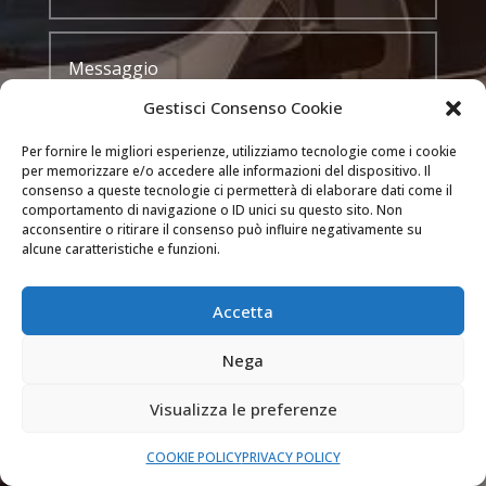
Gestisci Consenso Cookie
Per fornire le migliori esperienze, utilizziamo tecnologie come i cookie
per memorizzare e/o accedere alle informazioni del dispositivo. Il
consenso a queste tecnologie ci permetterà di elaborare dati come il
comportamento di navigazione o ID unici su questo sito. Non
INVIA
acconsentire o ritirare il consenso può influire negativamente su
alcune caratteristiche e funzioni.

DOVE OPERIAMO
Accetta
Siamo attivi a Milano, Como, Bergamo (e nei
comuni delle loro province) e Monza e Brianza.
Nega
Visualizza le preferenze

SEMPRE APERTI
COOKIE POLICY
PRIVACY POLICY
Il nostro servizio di assistenza è attivo 24 ore