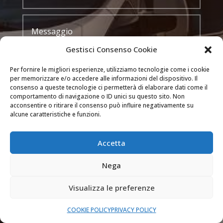
Gestisci Consenso Cookie
Per fornire le migliori esperienze, utilizziamo tecnologie come i cookie
per memorizzare e/o accedere alle informazioni del dispositivo. Il
consenso a queste tecnologie ci permetterà di elaborare dati come il
comportamento di navigazione o ID unici su questo sito. Non
INVIA
acconsentire o ritirare il consenso può influire negativamente su
alcune caratteristiche e funzioni.

DOVE OPERIAMO
Accetta
Siamo attivi a Milano, Como, Bergamo (e nei
comuni delle loro province) e Monza e Brianza.
Nega
Visualizza le preferenze

SEMPRE APERTI
COOKIE POLICY
PRIVACY POLICY
Il nostro servizio di assistenza è attivo 24 ore