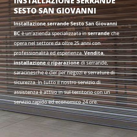
INSTALLAZIONE SERRANDE
SESTO SAN GIOVANNI
Installazione serrande Sesto San Giovanni
BC
è un’azienda specializzata in
serrande
che
opera nel settore da oltre 25 anni con
professionalità ed esperienza.
Vendita
,
installazione
e
riparazione
di serrande,
saracinesche e cler per negozi e serrature di
sicurezza. In tutto il nostro servizio di
assistenza è attivo in sul territorio con un
servizio rapido ed economico 24 ore.