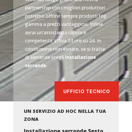
partnership con i migliori produttori
potremo offrirvi sempre prodotti top
gamma a prezzi vantaggiosi. Infine
avrai un’assistenza rapida e
competente attiva 24 ore su 24. In
conclusione non esitare, se si tratta
di serrande scegli
Installazione
serrande
.
UFFICIO TECNICO
UN SERVIZIO AD HOC NELLA TUA
ZONA
Installazione serrande Sesto