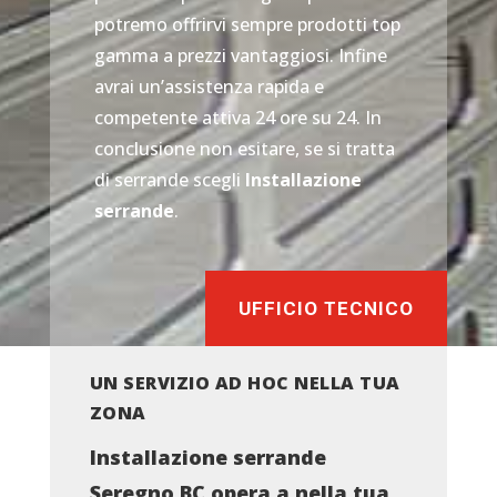
potremo offrirvi sempre prodotti top
gamma a prezzi vantaggiosi. Infine
avrai un’assistenza rapida e
competente attiva 24 ore su 24. In
conclusione non esitare, se si tratta
di serrande scegli
Installazione
serrande
.
UFFICIO TECNICO
UN SERVIZIO AD HOC NELLA TUA
ZONA
Installazione serrande
Seregno BC opera a nella tua