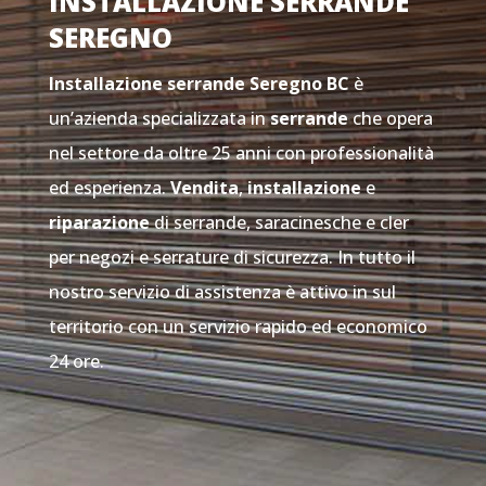
INSTALLAZIONE SERRANDE
SEREGNO
Installazione serrande Seregno
BC
è
un’azienda specializzata in
serrande
che opera
nel settore da oltre 25 anni con professionalità
ed esperienza.
Vendita
,
installazione
e
riparazione
di serrande, saracinesche e cler
per negozi e serrature di sicurezza. In tutto il
nostro servizio di assistenza è attivo in sul
territorio con un servizio rapido ed economico
24 ore.