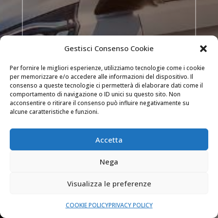
Gestisci Consenso Cookie
INVIA
Per fornire le migliori esperienze, utilizziamo tecnologie come i cookie
per memorizzare e/o accedere alle informazioni del dispositivo. Il
consenso a queste tecnologie ci permetterà di elaborare dati come il

DOVE OPERIAMO
comportamento di navigazione o ID unici su questo sito. Non
acconsentire o ritirare il consenso può influire negativamente su
Siamo attivi a Milano, Como, Bergamo (e nei
alcune caratteristiche e funzioni.
comuni delle loro province) e Monza e Brianza.
Accetta

SEMPRE APERTI
Nega
Il nostro servizio di assistenza è attivo 24 ore
su 24 tutti i giorni dell’anno.
Visualizza le preferenze
COOKIE POLICY
PRIVACY POLICY

PREVENTIVI GRATUITI