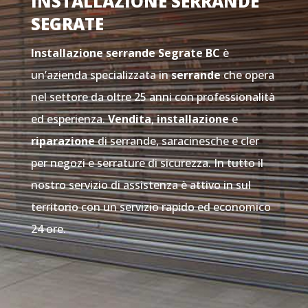
INSTALLAZIONE SERRANDE
SEGRATE
Installazione serrande Segrate
BC
è
un’azienda specializzata in
serrande
che opera
nel settore da oltre 25 anni con professionalità
ed esperienza.
Vendita
,
installazione
e
riparazione
di serrande, saracinesche e cler
per negozi e serrature di sicurezza. In tutto il
nostro servizio di assistenza è attivo in sul
territorio con un servizio rapido ed economico
24 ore.