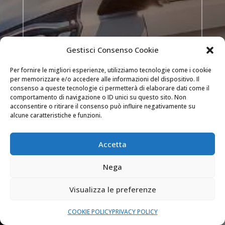
Gestisci Consenso Cookie
INVIA
Per fornire le migliori esperienze, utilizziamo tecnologie come i cookie
per memorizzare e/o accedere alle informazioni del dispositivo. Il
consenso a queste tecnologie ci permetterà di elaborare dati come il

DOVE OPERIAMO
comportamento di navigazione o ID unici su questo sito. Non
acconsentire o ritirare il consenso può influire negativamente su
Siamo attivi a Milano, Como, Bergamo (e nei
alcune caratteristiche e funzioni.
comuni delle loro province) e Monza e Brianza.
Accetta

SEMPRE APERTI
Nega
Il nostro servizio di assistenza è attivo 24 ore
su 24 tutti i giorni dell’anno.
Visualizza le preferenze
COOKIE POLICY
PRIVACY POLICY

PREVENTIVI GRATUITI