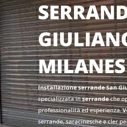
SERRAND
GIULIAN
MILANES
Installazione serrande San G
specializzata in
serrande
che op
professionalità ed esperienza.
V
serrande, saracinesche e cler per