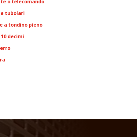
nte o telecomando
e tubolari
 e a tondino pieno
 10 decimi
ferro
ura