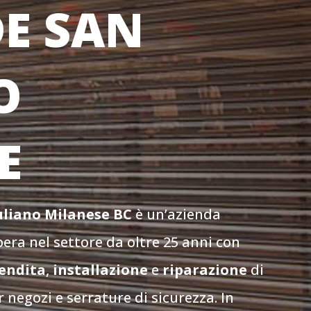
E SAN
O
E
iuliano Milanese
BC
è un’azienda
era nel settore da oltre 25 anni con
endita
,
installazione
e
riparazione
di
 negozi e serrature di sicurezza. In