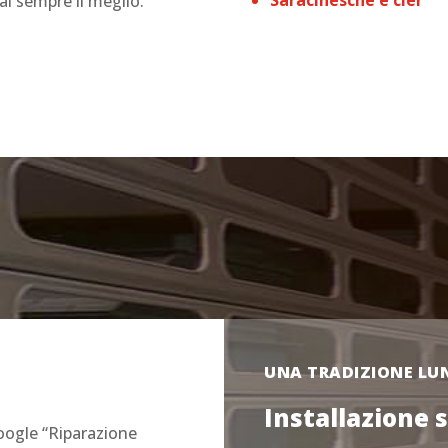
Saracinesche e cler
rai sempre il meglio.
UNA TRADIZIONE LUN
Installazione
oogle “Riparazione