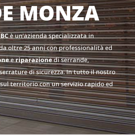
DE MONZA
a
BC
è un’azienda specializzata in
da oltre 25 anni con professionalità ed
one
e
riparazione
di serrande,
serrature di sicurezza. In tutto il nostro
 sul territorio con un servizio rapido ed