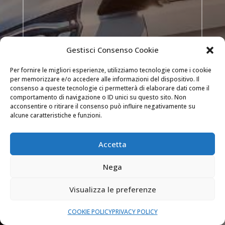
Gestisci Consenso Cookie
INVIA
Per fornire le migliori esperienze, utilizziamo tecnologie come i cookie
per memorizzare e/o accedere alle informazioni del dispositivo. Il
consenso a queste tecnologie ci permetterà di elaborare dati come il

DOVE OPERIAMO
comportamento di navigazione o ID unici su questo sito. Non
acconsentire o ritirare il consenso può influire negativamente su
Siamo attivi a Milano, Como, Bergamo (e nei
alcune caratteristiche e funzioni.
comuni delle loro province) e Monza e Brianza.
Accetta

SEMPRE APERTI
Nega
Il nostro servizio di assistenza è attivo 24 ore
su 24 tutti i giorni dell’anno.
Visualizza le preferenze
COOKIE POLICY
PRIVACY POLICY

PREVENTIVI GRATUITI