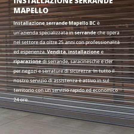
INSTALLAZIONE SERRANDE
MAPELLO
Installazione serrande Mapello
BC
è
un’azienda specializzata in
serrande
che opera
nel settore da oltre 25 anni con professionalità
ed esperienza.
Vendita
,
installazione
e
riparazione
di serrande, saracinesche e cler
per negozi e serrature di sicurezza. In tutto il
nostro servizio di assistenza è attivo in sul
territorio con un servizio rapido ed economico
24 ore.