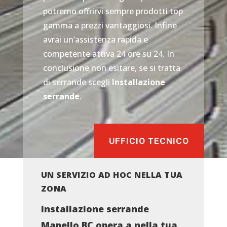
potremo offrirvi sempre prodotti top
gamma a prezzi vantaggiosi. Infine
avrai un’assistenza rapida e
competente attiva 24 ore su 24. In
conclusione non esitare, se si tratta
di serrande scegli
Installazione
serrande
.
UFFICIO TECNICO
UN SERVIZIO AD HOC NELLA TUA
ZONA
Installazione serrande
Mapello BC opera a nella tua