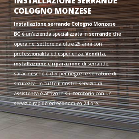
INSTALLAZIONE SERRANDE
COLOGNO MONZESE
Installazione serrande Cologno Monzese
BC
è un’azienda specializzata in
serrande
che
opera nel settore da oltre 25 anni con
professionalità ed esperienza.
Vendita
,
installazione
e
riparazione
di serrande,
saracinesche e cler per negozi e serrature di
sicurezza. In tutto il nostro servizio di
assistenza è attivo in sul territorio con un
servizio rapido ed economico 24 ore.