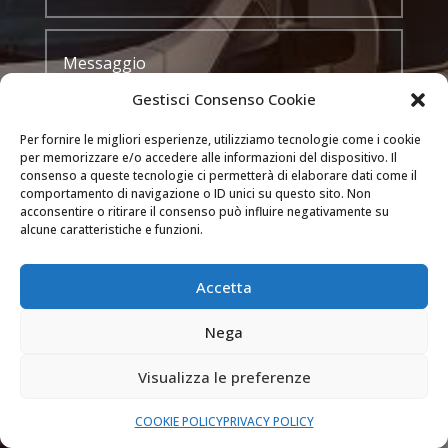
Gestisci Consenso Cookie
Per fornire le migliori esperienze, utilizziamo tecnologie come i cookie
per memorizzare e/o accedere alle informazioni del dispositivo. Il
consenso a queste tecnologie ci permetterà di elaborare dati come il
comportamento di navigazione o ID unici su questo sito. Non
INVIA
acconsentire o ritirare il consenso può influire negativamente su
alcune caratteristiche e funzioni.

DOVE OPERIAMO
Accetta
Siamo attivi a Milano, Como, Bergamo (e nei
comuni delle loro province) e Monza e Brianza.
Nega
Visualizza le preferenze

SEMPRE APERTI
COOKIE POLICY
PRIVACY POLICY
Il nostro servizio di assistenza è attivo 24 ore