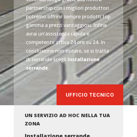
partnership con i migliori produttori
potremo offrirvi sempre prodotti top
gamma a prezzi vantaggiosi. Infine
avrai un’assistenza rapida e
competente attiva 24 ore su 24. In
conclusione non esitare, se si tratta
di serrande scegli
Installazione
serrande
.
UFFICIO TECNICO
UN SERVIZIO AD HOC NELLA TUA
ZONA
Installazione serrande